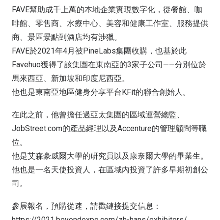
FAVE幫助成千上萬的本地企業實現數字化，從餐館、咖
啡館、零售商、水療中心、美容和健康工作室、服務提供
商、景區景點到酒店均有涉獵。
FAVE於2021年4月被PineLabs集團收購，也基於此
Favehuo獲得了該集團在東南亞的3家子公司——分別位於
馬來西亞、新加坡和印度尼西亞。
他也是東南亞地區健身分享平台KFit的聯合創始人。
在此之前，他曾擔任過亞太集團的區域運營總監、
JobStreet.com的產品經理以及Accenture的管理顧問等職
位。
他是艾森豪威爾大學的研究員以及康奈爾大學的畢業生。
他也是一名天使投資人，在區域內投資了許多早期初創公
司。
參展報名，預購從速，請戳鏈接提交信息：
https://2021.beyondexpo.com/zh-hans/exhibitors/