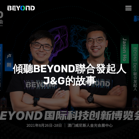
傾聽BEYOND聯合發起人
J&G的故事
議程安排
直播